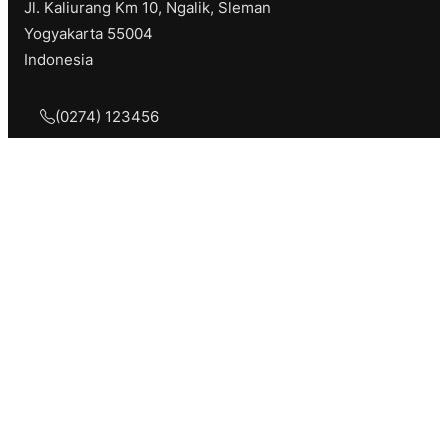
Jl. Kaliurang Km 10, Ngalik, Sleman
Yogyakarta 55004
Indonesia
(0274) 123456
info@akademia.sch.id
Informasi
Tentang Sekolah
Ekstrakurikuler
Daftar Guru
Fasilitas
Link Penting